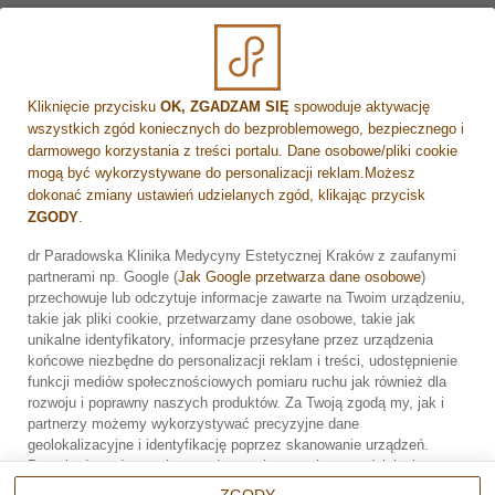
słońca, by umożliwić skórze pełną regenerację. W
niektórych przypadkach mogą pojawić się efekty uboczne,
takie jak delikatne strupki lub przebarwienia, które
zazwyczaj ustępują w ciągu kilku dni lub tygodni. Cały
Kliknięcie przycisku
OK, ZGADZAM SIĘ
spowoduje aktywację
proces
usuwania blizn laserem
jest dostosowany do
wszystkich zgód koniecznych do bezproblemowego, bezpiecznego i
indywidualnych potrzeb pacjenta, a dokładne
darmowego korzystania z treści portalu. Dane osobowe/pliki cookie
przestrzeganie zaleceń po zabiegu wspiera skuteczność
mogą być wykorzystywane do personalizacji reklam.Możesz
terapii i przyspiesza okres rekonwalescencji.
dokonać zmiany ustawień udzielanych zgód, klikając przycisk
ZGODY
.
Odczucia pacjenta – na ile bolesny jest zabieg?
dr Paradowska Klinika Medycyny Estetycznej Kraków z zaufanymi
Dla wielu pacjentów, którzy decydują się na laserowe
partnerami np. Google (
Jak Google przetwarza dane osobowe
)
usuwanie blizn, jednym z głównych pytań jest kwestia
Zarezerwuj wizytę
przechowuje lub odczytuje informacje zawarte na Twoim urządzeniu,
bólu podczas zabiegu. Każdy zabieg laserowy wiąże się z
takie jak pliki cookie, przetwarzamy dane osobowe, takie jak
odczuciami, które mogą się różnić w zależności od rodzaju
unikalne identyfikatory, informacje przesyłane przez urządzenia
lasera, intensywności zabiegu oraz indywidualnej
końcowe niezbędne do personalizacji reklam i treści, udostępnienie
wrażliwości pacjenta na ból. Przy laserowym usuwaniu
funkcji mediów społecznościowych pomiaru ruchu jak również dla
rozwoju i poprawny naszych produktów. Za Twoją zgodą my, jak i
blizn stosuje się nowoczesne technologie, które mają na
partnerzy możemy wykorzystywać precyzyjne dane
celu zminimalizowanie dyskomfortu pacjenta. Zanim
geolokalizacyjne i identyfikację poprzez skanowanie urządzeń.
rozpocznie się procedura, najczęściej stosuje się
Przechodząc do serwisu zgadzasz się na wskazane działania.
znieczulenie miejscowe w postaci specjalnego kremu, co
Możesz wyrazić zgodę na powyższe cele przetwarzania poprzez
ZGODY