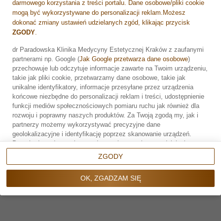
darmowego korzystania z treści portalu. Dane osobowe/pliki cookie
mogą być wykorzystywane do personalizacji reklam.Możesz
dokonać zmiany ustawień udzielanych zgód, klikając przycisk
ZGODY
.
dr Paradowska Klinika Medycyny Estetycznej Kraków z zaufanymi
partnerami np. Google (
Jak Google przetwarza dane osobowe
)
Zarezerwuj wizytę
przechowuje lub odczytuje informacje zawarte na Twoim urządzeniu,
takie jak pliki cookie, przetwarzamy dane osobowe, takie jak
unikalne identyfikatory, informacje przesyłane przez urządzenia
końcowe niezbędne do personalizacji reklam i treści, udostępnienie
funkcji mediów społecznościowych pomiaru ruchu jak również dla
rozwoju i poprawny naszych produktów. Za Twoją zgodą my, jak i
partnerzy możemy wykorzystywać precyzyjne dane
geolokalizacyjne i identyfikację poprzez skanowanie urządzeń.
Przechodząc do serwisu zgadzasz się na wskazane działania.
Możesz wyrazić zgodę na powyższe cele przetwarzania poprzez
ZGODY
kliknięcie w przycisk
OK, ZGADZAM SIĘ
, możesz również nie
wyrażać zgody poprzez wybór ustawień zaawansowanych. W
OK, ZGADZAM SIĘ
sytuacji braku zgody będziemy przetwarzać dane osobowe w innych
celach na innych podstawach prawnych (informacje w tym zakresie
dostępne są w naszej
polityce prywatności
). Poprzez kliknięcie w
przycisk
ZGODY
możesz zarządzać swoimi preferencjami przed