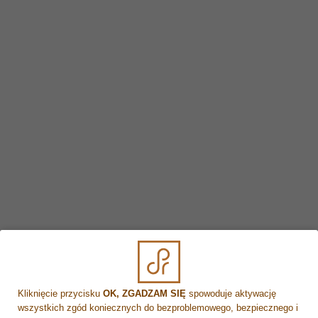
By uniknąć powikłań nie należy wykonywać zbyt wielu
zabiegów oraz nie wykonywać ich zbyt często.
Wprowadzenie laserów zmodyfikowało leczenie wielu
schorzeń z zakresu dermatologii i medycyny estetycznej.
Wybranie odpowiedniego lasera i właściwych parametrów
jest niezbędne dla odpowiedniego leczenia zaburzeń
pigmentacyjnych skóry. Warto podkreślić, że leczenie
laserowe nie wymaga stosowania drażniących środków
chemicznych i cechuje się dużą skutecznością.
Przeciwwskazania do zabiegów laserowych -> przeczytasz
tutaj.
Wskazówki/zalecenia po zabiegach laserowych ->
przeczytasz tutaj.
Kliknięcie przycisku
OK, ZGADZAM SIĘ
spowoduje aktywację
wszystkich zgód koniecznych do bezproblemowego, bezpiecznego i