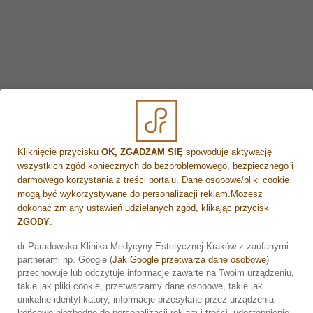
ciepła – ustępują po kilku godzinach
—
###
Dlaczego warto zacząć właśnie teraz?
Brak ekspozycji na słońce – mniejsze ryzyko
przebarwień
Czas na pełną serię przed latem – efekty widoczne już
wiosną
Skóra nieopalona = lepsze działanie lasera
Kliknięcie przycisku
OK, ZGADZAM SIĘ
spowoduje aktywację
Mniej potu i podrażnień po zabiegu
wszystkich zgód koniecznych do bezproblemowego, bezpiecznego i
Idealny moment na zadbanie o siebie w sezonie
darmowego korzystania z treści portalu. Dane osobowe/pliki cookie
regeneracji
mogą być wykorzystywane do personalizacji reklam.Możesz
dokonać zmiany ustawień udzielanych zgód, klikając przycisk
—
ZGODY
.
Podsumowanie
dr Paradowska Klinika Medycyny Estetycznej Kraków z zaufanymi
partnerami np. Google (
Jak Google przetwarza dane osobowe
)
Depilacja laserowa to inwestycja w komfort, estetykę i
Zarezerwuj wizytę
przechowuje lub odczytuje informacje zawarte na Twoim urządzeniu,
codzienną wygodę. Jesień i zima to najlepszy czas, by
takie jak pliki cookie, przetwarzamy dane osobowe, takie jak
rozpocząć serię zabiegów i przygotować skórę na sezon
unikalne identyfikatory, informacje przesyłane przez urządzenia
końcowe niezbędne do personalizacji reklam i treści, udostępnienie