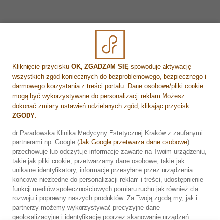
metodach odmładzania, skonsultuj się z doświadczonym
specjalistą i wybierz zabieg dopasowany do Twoich
potrzeb!
Zadbaj o swoją urodę w zgodzie z najnowszymi trendami!
Podziel się tym artykułem, jeśli uważasz, że może być
pomocny dla innych!
Kliknięcie przycisku
OK, ZGADZAM SIĘ
spowoduje aktywację
Zabiegi, które wykonujemy, są starannie dopasowane do
wszystkich zgód koniecznych do bezproblemowego, bezpiecznego i
indywidualnych potrzeb naszych pacjentów, a dzięki
darmowego korzystania z treści portalu. Dane osobowe/pliki cookie
mogą być wykorzystywane do personalizacji reklam.Możesz
zaawansowanej technologii oraz doświadczeniu naszego
dokonać zmiany ustawień udzielanych zgód, klikając przycisk
zespołu, zapewniamy bezpieczeństwo i skuteczność
ZGODY
.
terapii. Stawiamy na kompleksową opiekę medyczną,
dbając o komfort i satysfakcję naszych pacjentów na
dr Paradowska Klinika Medycyny Estetycznej Kraków z zaufanymi
każdym etapie leczenia. Zaufaj naszym specjalistom –
partnerami np. Google (
Jak Google przetwarza dane osobowe
)
Zarezerwuj wizytę
Twoje zdrowie jest w rękach ekspertów.
przechowuje lub odczytuje informacje zawarte na Twoim urządzeniu,
takie jak pliki cookie, przetwarzamy dane osobowe, takie jak
Zapraszamy do skorzystania z naszej oferty zabiegów z
unikalne identyfikatory, informacje przesyłane przez urządzenia
końcowe niezbędne do personalizacji reklam i treści, udostępnienie
zakresu kosmetologii oraz medycyny estetycznej.
funkcji mediów społecznościowych pomiaru ruchu jak również dla
rozwoju i poprawny naszych produktów. Za Twoją zgodą my, jak i
partnerzy możemy wykorzystywać precyzyjne dane
geolokalizacyjne i identyfikację poprzez skanowanie urządzeń.