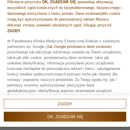
Kliknięcie przycisku
OK, ZGADZAM SIĘ
spowoduje aktywację
wszystkich zgód koniecznych do bezproblemowego, bezpiecznego i
darmowego korzystania z treści portalu. Dane osobowe/pliki cookie
mogą być wykorzystywane do personalizacji reklam.Możesz
dokonać zmiany ustawień udzielanych zgód, klikając przycisk
ZGODY
.
Price
dr Paradowska Klinika Medycyny Estetycznej Kraków z zaufanymi
partnerami np. Google (
Jak Google przetwarza dane osobowe
)
Zarezerwuj wizytę
przechowuje lub odczytuje informacje zawarte na Twoim urządzeniu,
takie jak pliki cookie, przetwarzamy dane osobowe, takie jak
DETAILS
unikalne identyfikatory, informacje przesyłane przez urządzenia
końcowe niezbędne do personalizacji reklam i treści, udostępnienie
funkcji mediów społecznościowych pomiaru ruchu jak również dla
rozwoju i poprawny naszych produktów. Za Twoją zgodą my, jak i
partnerzy możemy wykorzystywać precyzyjne dane
geolokalizacyjne i identyfikację poprzez skanowanie urządzeń.
Przechodząc do serwisu zgadzasz się na wskazane działania.
Możesz wyrazić zgodę na powyższe cele przetwarzania poprzez
ZGODY
Make an appointment at the Dr.
kliknięcie w przycisk
OK, ZGADZAM SIĘ
, możesz również nie
wyrażać zgody poprzez wybór ustawień zaawansowanych. W
Paradowska
OK, ZGADZAM SIĘ
sytuacji braku zgody będziemy przetwarzać dane osobowe w innych
aesthetic medicine clinic.
celach na innych podstawach prawnych (informacje w tym zakresie