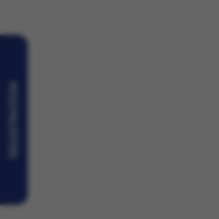
Hair loss - treatment & solutions
Aesthetic medicine
Mesotherapy
Body shaping and anti-cellulite treatment
REGISTRATION
Rejuvenation
Chemical peels
Scars and stretch marks removal
Treatments for men
Beauty treatments
Removal of discolorations