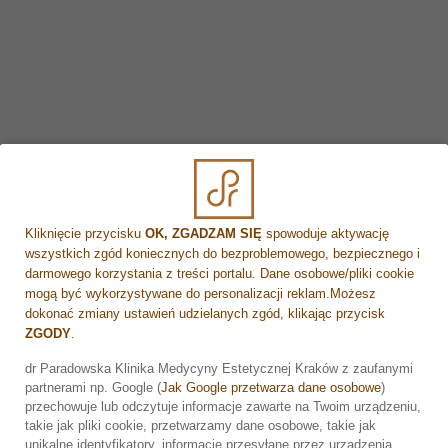
Najwyższe standardy sanitarno-higieniczne to
podstawa bezpieczeństwa.
Czystość i higiena jest
niezwykle istotna w bezpieczeństwie wykonania
zabiegów kosmetologicznych oraz medycyny
estetycznej. Sa to zabiegi podczas których często
dochodzi do naruszenia ciągłości skóry, dlatego
niezwykle istotne jest ograniczenie ryzyka zakażenia. W
tym celu kluczowe jest aby wybrany przez pacjenta
gabinet przestrzegał zasady higieny, antyseptyki i
sterylności, ponieważ zmniejszamy w ten sposób
Kliknięcie przycisku
OK, ZGADZAM SIĘ
spowoduje aktywację
ryzyko powstania stanu zapalnego wywołanego przez
wszystkich zgód koniecznych do bezproblemowego, bezpiecznego i
patogeny, które łatwo przenikają przez uszkodzoną
darmowego korzystania z treści portalu. Dane osobowe/pliki cookie
podczas zabiegu skórę. Personel zabiegowy
mogą być wykorzystywane do personalizacji reklam.Możesz
bezwzględnie musi używać podczas zabiegu
dokonać zmiany ustawień udzielanych zgód, klikając przycisk
jednorazowego sprzętu (igła, strzykawka), rękawiczek
ZGODY
.
jednorazowych oraz nosić zabiegowe fartuchy
dr Paradowska Klinika Medycyny Estetycznej Kraków z zaufanymi
ochronne. Spełnianie powyższych standardów oznacza
partnerami np. Google (
Jak Google przetwarza dane osobowe
)
profesjonalne podejście do pacjentów, które ma na celu
Zarezerwuj wizytę
przechowuje lub odczytuje informacje zawarte na Twoim urządzeniu,
zapewnienie im bezpieczeństwa, zachowanie
takie jak pliki cookie, przetwarzamy dane osobowe, takie jak
wysokiego poziomu higieny i utrzymaniu wysokiego
unikalne identyfikatory, informacje przesyłane przez urządzenia