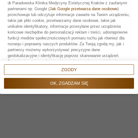
Rekomendowana seria:
dr Paradowska Klinika Medycyny Estetycznej Kraków z zaufanymi
partnerami np. Google (
Jak Google przetwarza dane osobowe
)
2–4 zabiegi
Zarezerwuj wizytę
przechowuje lub odczytuje informacje zawarte na Twoim urządzeniu,
takie jak pliki cookie, przetwarzamy dane osobowe, takie jak
co 2–4 tygodnie
unikalne identyfikatory, informacje przesyłane przez urządzenia
końcowe niezbędne do personalizacji reklam i treści, udostępnienie
Następnie zabiegi przypominające co kilka miesięcy.
funkcji mediów społecznościowych pomiaru ruchu jak również dla
rozwoju i poprawny naszych produktów. Za Twoją zgodą my, jak i
7. Zalecenia po zabiegu
partnerzy możemy wykorzystywać precyzyjne dane
geolokalizacyjne i identyfikację poprzez skanowanie urządzeń.
Po zabiegu należy:
Przechodząc do serwisu zgadzasz się na wskazane działania.
Możesz wyrazić zgodę na powyższe cele przetwarzania poprzez
ZGODY
unikać intensywnego wysiłku przez 24 godziny
kliknięcie w przycisk
OK, ZGADZAM SIĘ
, możesz również nie
wyrażać zgody poprzez wybór ustawień zaawansowanych. W
OK, ZGADZAM SIĘ
nie korzystać z sauny i solarium przez kilka dni
sytuacji braku zgody będziemy przetwarzać dane osobowe w innych
celach na innych podstawach prawnych (informacje w tym zakresie
unikać ekspozycji na słońce
dostępne są w naszej
polityce prywatności
). Poprzez kliknięcie w
przycisk
ZGODY
możesz zarządzać swoimi preferencjami przed
stosować delikatną pielęgnację
wyrażeniem zgody lub odmową udzielenia zgody. Cele
przetwarzania Twoich danych bez konieczności uzyskania Twojej
dbać o nawodnienie
zgody w oparciu o uzasadniony interes
dr Paradowska Klinika
Medycyny Estetycznej Kraków
oraz informacje o możliwości
sprzeciwienia się takiemu przetwarzaniu znajdziesz w
polityce
8. Przeciwwskazania