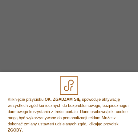
Objawy ustępują w ciągu kilku dni.
5. Efekty po zabiegu
Efekty pojawiają się stopniowo i obejmują:
intensywne nawilżenie skóry
poprawę jędrności i napięcia
wygładzenie drobnych zmarszczek
poprawę kolorytu skóry
naturalne odmłodzenie
Kliknięcie przycisku
OK, ZGADZAM SIĘ
spowoduje aktywację
Dzięki połączeniu trzech mechanizmów działania efekt
wszystkich zgód koniecznych do bezproblemowego, bezpiecznego i
jest bardziej kompleksowy niż przy pojedynczym
darmowego korzystania z treści portalu. Dane osobowe/pliki cookie
preparacie.
mogą być wykorzystywane do personalizacji reklam.Możesz
dokonać zmiany ustawień udzielanych zgód, klikając przycisk
6. Ile zabiegów należy wykonać?
ZGODY
.