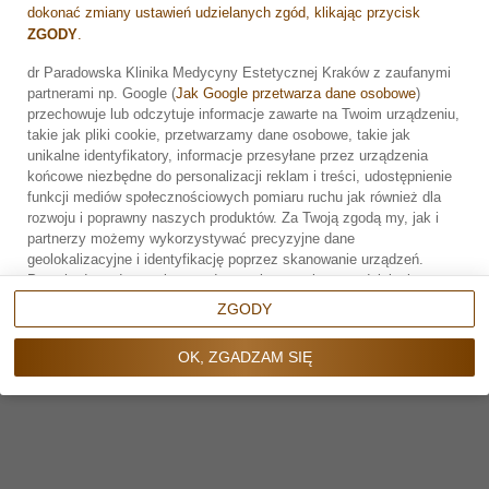
dokonać zmiany ustawień udzielanych zgód, klikając przycisk
ZGODY
.
Elastyczność terapii – umożliwia lekarzowi dostosowanie
rezultatów do oczekiwań pacjenta.
dr Paradowska Klinika Medycyny Estetycznej Kraków z zaufanymi
partnerami np. Google (
Jak Google przetwarza dane osobowe
)
To jedno z najważniejszych narzędzi w rękach specjalisty,
Zarezerwuj wizytę
przechowuje lub odczytuje informacje zawarte na Twoim urządzeniu,
które daje pacjentowi poczucie bezpieczeństwa.
takie jak pliki cookie, przetwarzamy dane osobowe, takie jak
unikalne identyfikatory, informacje przesyłane przez urządzenia
Podsumowanie
końcowe niezbędne do personalizacji reklam i treści, udostępnienie
funkcji mediów społecznościowych pomiaru ruchu jak również dla
Hialuronidaza to niezastąpiony enzym w medycynie
rozwoju i poprawny naszych produktów. Za Twoją zgodą my, jak i
estetycznej – pozwala szybko i skutecznie rozwiązać
partnerzy możemy wykorzystywać precyzyjne dane
problemy po zabiegach z użyciem kwasu hialuronowego.
geolokalizacyjne i identyfikację poprzez skanowanie urządzeń.
Przechodząc do serwisu zgadzasz się na wskazane działania.
Dzięki niej można uniknąć nieestetycznych efektów, a
Możesz wyrazić zgodę na powyższe cele przetwarzania poprzez
także poważnych powikłań zdrowotnych.
ZGODY
kliknięcie w przycisk
OK, ZGADZAM SIĘ
, możesz również nie
wyrażać zgody poprzez wybór ustawień zaawansowanych. W
Umów się na konsultację – jeśli zauważasz nierówności,
OK, ZGADZAM SIĘ
sytuacji braku zgody będziemy przetwarzać dane osobowe w innych
grudki lub inne problemy po wypełniaczach. Zadbaj o
celach na innych podstawach prawnych (informacje w tym zakresie
swoje bezpieczeństwo i komfort – medycyna estetyczna
dostępne są w naszej
polityce prywatności
). Poprzez kliknięcie w
powinna zawsze iść w parze z troską o zdrowie i naturalny
przycisk
ZGODY
możesz zarządzać swoimi preferencjami przed
efekt.
wyrażeniem zgody lub odmową udzielenia zgody. Cele
przetwarzania Twoich danych bez konieczności uzyskania Twojej