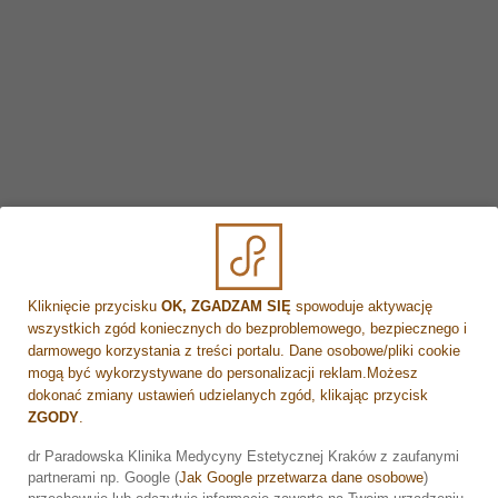
stan będzie zdecydowanie lepszy, a my będziemy
wyglądać młodziej i bardziej promiennie.
Przeczytaj również:
Dlaczego nasza skóra nie lubi Słońca?
Jak dbać o włosy latem?
Kliknięcie przycisku
OK, ZGADZAM SIĘ
spowoduje aktywację
wszystkich zgód koniecznych do bezproblemowego, bezpiecznego i
darmowego korzystania z treści portalu. Dane osobowe/pliki cookie
mogą być wykorzystywane do personalizacji reklam.Możesz
Umów wizytę
dokonać zmiany ustawień udzielanych zgód, klikając przycisk
ZGODY
.
Rejestracja online
dr Paradowska Klinika Medycyny Estetycznej Kraków z zaufanymi
partnerami np. Google (
Jak Google przetwarza dane osobowe
)
Zarezerwuj wizytę