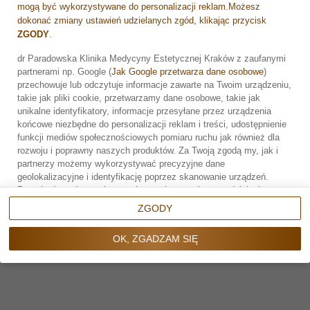
Ciepło i gorący nawiew źle wpływają na osłonkę
mogą być wykorzystywane do personalizacji reklam.Możesz
włosa, która przy regularnym suszeniu ciepłym
dokonać zmiany ustawień udzielanych zgód, klikając przycisk
powietrzem ulega pękaniu i w rezultacie
ZGODY
.
dochodzi do kruszenia łusek włosa.
dr Paradowska Klinika Medycyny Estetycznej Kraków z zaufanymi
Do susznia włosów zaleca się używanie chłodnego
partnerami np. Google (
Jak Google przetwarza dane osobowe
)
Zarezerwuj wizytę
nawiewu, aby nie niszczyć włosów. Stosowanie
przechowuje lub odczytuje informacje zawarte na Twoim urządzeniu,
takie jak pliki cookie, przetwarzamy dane osobowe, takie jak
letniego powietrza polepsza wygląd włosów,
unikalne identyfikatory, informacje przesyłane przez urządzenia
poprzez domknięcie łusek włosa. Włosy będą
końcowe niezbędne do personalizacji reklam i treści, udostępnienie
gładkie i błyszczące, a do tego zachowają
funkcji mediów społecznościowych pomiaru ruchu jak również dla
odpowiedni poziom nawilżenia.
rozwoju i poprawny naszych produktów. Za Twoją zgodą my, jak i
partnerzy możemy wykorzystywać precyzyjne dane
5. Olejowanie włosów
geolokalizacyjne i identyfikację poprzez skanowanie urządzeń.
Olejowanie włosów to nakładanie oleju na włosy, w celu
Przechodząc do serwisu zgadzasz się na wskazane działania.
poprawy ich kondycji. Oleje aplikowane na pasma włosów,
Możesz wyrazić zgodę na powyższe cele przetwarzania poprzez
ZGODY
domykają łuski włosa oraz zapewniają prawidłowe
kliknięcie w przycisk
OK, ZGADZAM SIĘ
, możesz również nie
nawilżenie włosa. Regularne olejowanie przywraca włosom
wyrażać zgody poprzez wybór ustawień zaawansowanych. W
OK, ZGADZAM SIĘ
miękkość i blask. Jest to idealne rozwiązanie dla włosów
sytuacji braku zgody będziemy przetwarzać dane osobowe w innych
suchych, matowych i zniszczonych.
celach na innych podstawach prawnych (informacje w tym zakresie
dostępne są w naszej
polityce prywatności
). Poprzez kliknięcie w
Podczas olejowania włosów olej należy nakładać na całe
przycisk
ZGODY
możesz zarządzać swoimi preferencjami przed
pasma włosa, z pominięciem skóry głowy. Najlepiej
wyrażeniem zgody lub odmową udzielenia zgody. Cele