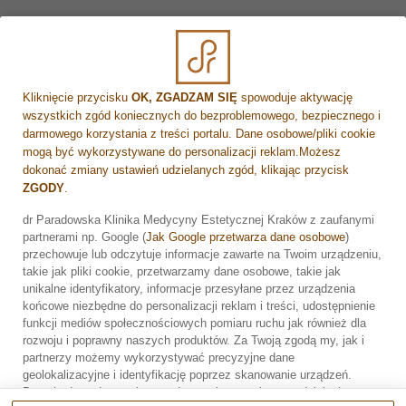
dwutlenku węgla dochodzi do wyrównania zaburzeń
miejscowego dotlenienia tkanek. Ponadto,
nagromadzone miejscowo toksyny są eliminowane przez
układ limfatyczny, co poprawia koloryt skóry.
Kliknięcie przycisku
OK, ZGADZAM SIĘ
spowoduje aktywację
Jeśli przeszkadza Ci wygląd Twoich ramion, a
wszystkich zgód koniecznych do bezproblemowego, bezpiecznego i
ćwiczenia fizyczne nie przynoszą spodziewanego
darmowego korzystania z treści portalu. Dane osobowe/pliki cookie
mogą być wykorzystywane do personalizacji reklam.Możesz
efektu, skonsultuj się ze specjalistami z naszej
dokonać zmiany ustawień udzielanych zgód, klikając przycisk
placówki medycznej, którzy chętnie pomogą w
ZGODY
.
doborze odpowiedniego zabiegu.
dr Paradowska Klinika Medycyny Estetycznej Kraków z zaufanymi
Przeczytaj również:
Czy mezoterapia igłowa jest
partnerami np. Google (
Jak Google przetwarza dane osobowe
)
bezpieczna?
Zarezerwuj wizytę
przechowuje lub odczytuje informacje zawarte na Twoim urządzeniu,
takie jak pliki cookie, przetwarzamy dane osobowe, takie jak
unikalne identyfikatory, informacje przesyłane przez urządzenia
końcowe niezbędne do personalizacji reklam i treści, udostępnienie
funkcji mediów społecznościowych pomiaru ruchu jak również dla
rozwoju i poprawny naszych produktów. Za Twoją zgodą my, jak i
partnerzy możemy wykorzystywać precyzyjne dane
geolokalizacyjne i identyfikację poprzez skanowanie urządzeń.
Przechodząc do serwisu zgadzasz się na wskazane działania.