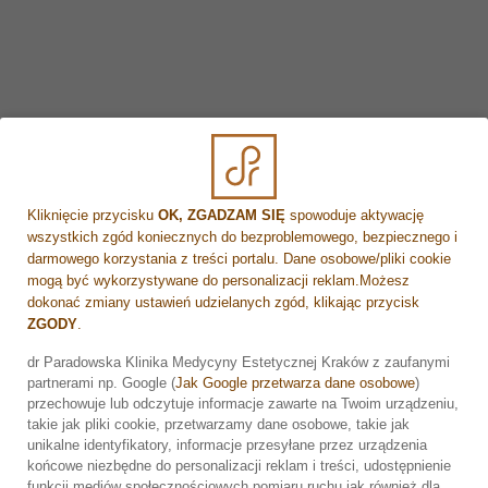
Zabieg SonoQueen HIFU
Peeling PQ Age
Redermalizacja
Kliknięcie przycisku
OK, ZGADZAM SIĘ
spowoduje aktywację
wszystkich zgód koniecznych do bezproblemowego, bezpiecznego i
darmowego korzystania z treści portalu. Dane osobowe/pliki cookie
mogą być wykorzystywane do personalizacji reklam.Możesz
dokonać zmiany ustawień udzielanych zgód, klikając przycisk
ZGODY
.
dr Paradowska Klinika Medycyny Estetycznej Kraków z zaufanymi
partnerami np. Google (
Jak Google przetwarza dane osobowe
)
Zarezerwuj wizytę
przechowuje lub odczytuje informacje zawarte na Twoim urządzeniu,
takie jak pliki cookie, przetwarzamy dane osobowe, takie jak
unikalne identyfikatory, informacje przesyłane przez urządzenia
końcowe niezbędne do personalizacji reklam i treści, udostępnienie
Masz pytania? Chcesz umówić się na wizytę? Zapraszamy
funkcji mediów społecznościowych pomiaru ruchu jak również dla