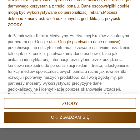
warto rozpocząć od konsultacji i dobrać terapię
darmowego korzystania z treści portalu. Dane osobowe/pliki cookie
dopasowaną do wieku oraz potrzeb skóry.
mogą być wykorzystywane do personalizacji reklam.Możesz
dokonać zmiany ustawień udzielanych zgód, klikając przycisk
mgr Karolina Majka, kosmetolog
ZGODY
.
dr Paradowska Klinika Medycyny Estetycznej Kraków z zaufanymi
partnerami np. Google (
Jak Google przetwarza dane osobowe
)
Zarezerwuj wizytę
przechowuje lub odczytuje informacje zawarte na Twoim urządzeniu,
takie jak pliki cookie, przetwarzamy dane osobowe, takie jak
unikalne identyfikatory, informacje przesyłane przez urządzenia
Umów wizytę
końcowe niezbędne do personalizacji reklam i treści, udostępnienie
funkcji mediów społecznościowych pomiaru ruchu jak również dla
rozwoju i poprawny naszych produktów. Za Twoją zgodą my, jak i
Rejestracja online
partnerzy możemy wykorzystywać precyzyjne dane
geolokalizacyjne i identyfikację poprzez skanowanie urządzeń.
Przechodząc do serwisu zgadzasz się na wskazane działania.
Możesz wyrazić zgodę na powyższe cele przetwarzania poprzez
ZGODY
kliknięcie w przycisk
OK, ZGADZAM SIĘ
, możesz również nie
wyrażać zgody poprzez wybór ustawień zaawansowanych. W
OK, ZGADZAM SIĘ
sytuacji braku zgody będziemy przetwarzać dane osobowe w innych
celach na innych podstawach prawnych (informacje w tym zakresie
NAPISZ DO NAS
dostępne są w naszej
polityce prywatności
). Poprzez kliknięcie w
Formularz kontaktowy
przycisk
ZGODY
możesz zarządzać swoimi preferencjami przed