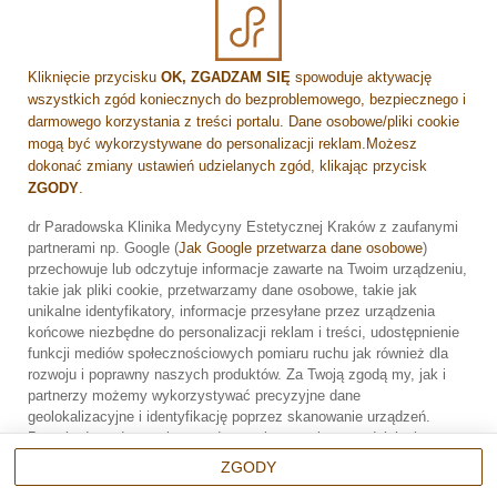
Ile kosztuje korekta uszu?
Ile kosztuje lipoliza?
Ile kosztuje usunięcie woskowiny z uszu?
Kliknięcie przycisku
OK, ZGADZAM SIĘ
spowoduje aktywację
Ile kosztuje zabieg depilacji laserowej?
wszystkich zgód koniecznych do bezproblemowego, bezpiecznego i
Ile kosztuje zabieg Dermapen?
darmowego korzystania z treści portalu. Dane osobowe/pliki cookie
mogą być wykorzystywane do personalizacji reklam.Możesz
Ile kosztuje zabieg mezoterapii?
dokonać zmiany ustawień udzielanych zgód, klikając przycisk
Ile kosztuje zabieg Profhilo?
ZGODY
.
Ile razy trzeba wykonać depilację laserową
dr Paradowska Klinika Medycyny Estetycznej Kraków z zaufanymi
pach?
partnerami np. Google (
Jak Google przetwarza dane osobowe
)
Ile się czeka na operację plastyczną na NFZ?
Zarezerwuj wizytę
przechowuje lub odczytuje informacje zawarte na Twoim urządzeniu,
takie jak pliki cookie, przetwarzamy dane osobowe, takie jak
unikalne identyfikatory, informacje przesyłane przez urządzenia
końcowe niezbędne do personalizacji reklam i treści, udostępnienie
funkcji mediów społecznościowych pomiaru ruchu jak również dla
rozwoju i poprawny naszych produktów. Za Twoją zgodą my, jak i
partnerzy możemy wykorzystywać precyzyjne dane
Umów wizytę
geolokalizacyjne i identyfikację poprzez skanowanie urządzeń.
Przechodząc do serwisu zgadzasz się na wskazane działania.
Możesz wyrazić zgodę na powyższe cele przetwarzania poprzez
ZGODY
kliknięcie w przycisk
OK, ZGADZAM SIĘ
, możesz również nie
Rejestracja online