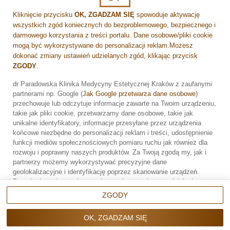
Osób z jasną karnacją i dużą ekspozycją na słońce
Kliknięcie przycisku
OK, ZGADZAM SIĘ
spowoduje aktywację
wszystkich zgód koniecznych do bezproblemowego, bezpiecznego i
darmowego korzystania z treści portalu. Dane osobowe/pliki cookie
Przeciwwskazania
mogą być wykorzystywane do personalizacji reklam.Możesz
dokonać zmiany ustawień udzielanych zgód, klikając przycisk
Nie zaleca się zabiegu w przypadku:
ZGODY
.
Aktywnych infekcji skóry
dr Paradowska Klinika Medycyny Estetycznej Kraków z zaufanymi
partnerami np. Google (
Jak Google przetwarza dane osobowe
)
Świeżej opalenizny (przy metodach laserowych)
Zarezerwuj wizytę
przechowuje lub odczytuje informacje zawarte na Twoim urządzeniu,
takie jak pliki cookie, przetwarzamy dane osobowe, takie jak
Ciąży i karmienia piersią (w niektórych przypadkach)
unikalne identyfikatory, informacje przesyłane przez urządzenia
końcowe niezbędne do personalizacji reklam i treści, udostępnienie
funkcji mediów społecznościowych pomiaru ruchu jak również dla
Skłonności do bliznowców
rozwoju i poprawny naszych produktów. Za Twoją zgodą my, jak i
partnerzy możemy wykorzystywać precyzyjne dane
Nieuregulowanych chorób ogólnoustrojowych
geolokalizacyjne i identyfikację poprzez skanowanie urządzeń.
Przechodząc do serwisu zgadzasz się na wskazane działania.
Możesz wyrazić zgodę na powyższe cele przetwarzania poprzez
ZGODY
kliknięcie w przycisk
OK, ZGADZAM SIĘ
, możesz również nie
Jak pielęgnować skórę po zabiegu?
wyrażać zgody poprzez wybór ustawień zaawansowanych. W
Po zabiegu warto:
OK, ZGADZAM SIĘ
sytuacji braku zgody będziemy przetwarzać dane osobowe w innych