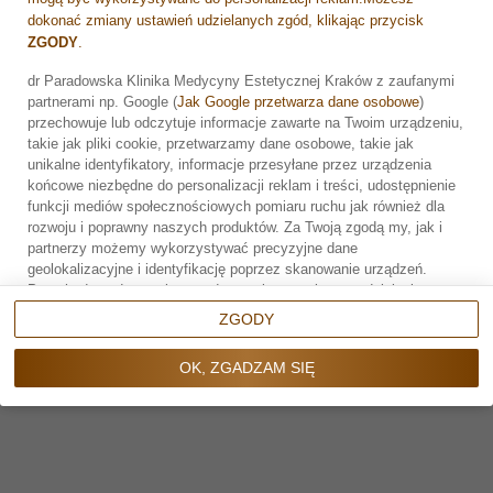
dokonać zmiany ustawień udzielanych zgód, klikając przycisk
ZGODY
.
dr Paradowska Klinika Medycyny Estetycznej Kraków z zaufanymi
partnerami np. Google (
Jak Google przetwarza dane osobowe
)
Zarezerwuj wizytę
przechowuje lub odczytuje informacje zawarte na Twoim urządzeniu,
Umów wizytę
takie jak pliki cookie, przetwarzamy dane osobowe, takie jak
unikalne identyfikatory, informacje przesyłane przez urządzenia
końcowe niezbędne do personalizacji reklam i treści, udostępnienie
Rejestracja online
funkcji mediów społecznościowych pomiaru ruchu jak również dla
rozwoju i poprawny naszych produktów. Za Twoją zgodą my, jak i
partnerzy możemy wykorzystywać precyzyjne dane
geolokalizacyjne i identyfikację poprzez skanowanie urządzeń.
Przechodząc do serwisu zgadzasz się na wskazane działania.
Możesz wyrazić zgodę na powyższe cele przetwarzania poprzez
ZGODY
kliknięcie w przycisk
OK, ZGADZAM SIĘ
, możesz również nie
NAPISZ DO NAS
wyrażać zgody poprzez wybór ustawień zaawansowanych. W
OK, ZGADZAM SIĘ
sytuacji braku zgody będziemy przetwarzać dane osobowe w innych
Formularz kontaktowy
celach na innych podstawach prawnych (informacje w tym zakresie
dostępne są w naszej
polityce prywatności
). Poprzez kliknięcie w
przycisk
ZGODY
możesz zarządzać swoimi preferencjami przed
wyrażeniem zgody lub odmową udzielenia zgody. Cele
przetwarzania Twoich danych bez konieczności uzyskania Twojej