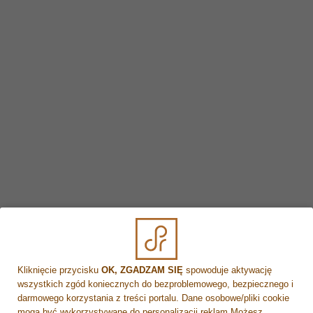
Jak wygląda twarz po zabiegu Dermapen?
K
Kiedy nie wolno robić mezoterapii?
L
Lipoliza – czy boli?
N
Na czym polega lipoliza?
Na czym polega zabieg Dermapen?
Nucleofill czy profhilo?
P
Kliknięcie przycisku
OK, ZGADZAM SIĘ
spowoduje aktywację
Po jakim czasie widać efekty mezoterapii
wszystkich zgód koniecznych do bezproblemowego, bezpiecznego i
mikroigłowej?
darmowego korzystania z treści portalu. Dane osobowe/pliki cookie
mogą być wykorzystywane do personalizacji reklam.Możesz