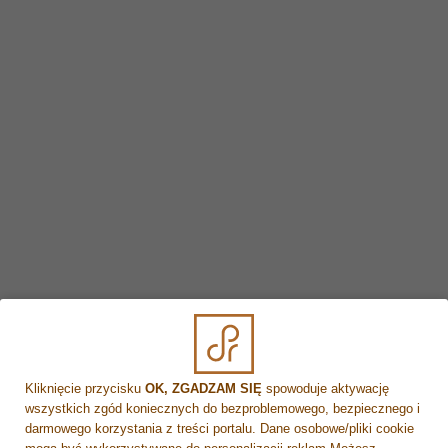
Jak wygląda twarz po zabiegu Dermapen?
K
Kiedy nie wolno robić mezoterapii?
L
Lipoliza – czy boli?
N
Na czym polega lipoliza?
Na czym polega zabieg Dermapen?
Nucleofill czy profhilo?
P
Kliknięcie przycisku
OK, ZGADZAM SIĘ
spowoduje aktywację
Po jakim czasie widać efekty mezoterapii
wszystkich zgód koniecznych do bezproblemowego, bezpiecznego i
mikroigłowej?
darmowego korzystania z treści portalu. Dane osobowe/pliki cookie